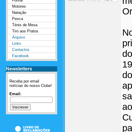
me
Futsal
Motores
Or
Natação
Pesca
Ténis de Mesa
No
Tiro aos Pratos
Arquivo
pr
Links
Contactos
do
Facebook
19
Newsletters
do
Receba por email
ap
notícias do nosso Clube!
sa
Email:
ao
Cu
pa