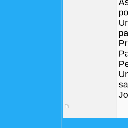
As
po
Um
pa
Pr
Pa
Pe
Um
sa
Jo