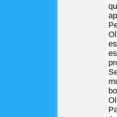
qu
ap
Pe
Ol
es
es
pr
Se
mu
bo
Ol
Pa