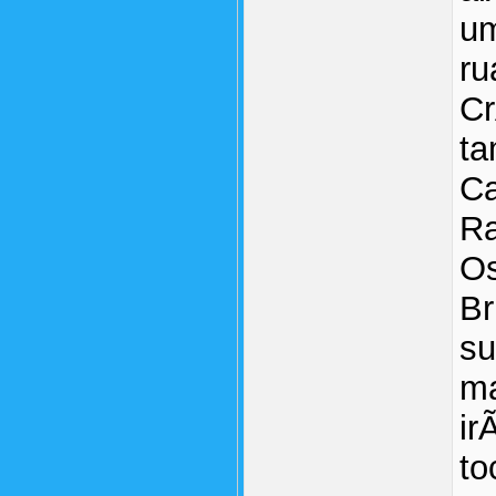
um
ru
Cr
ta
C
Ra
Os
Br
su
ma
ir
to