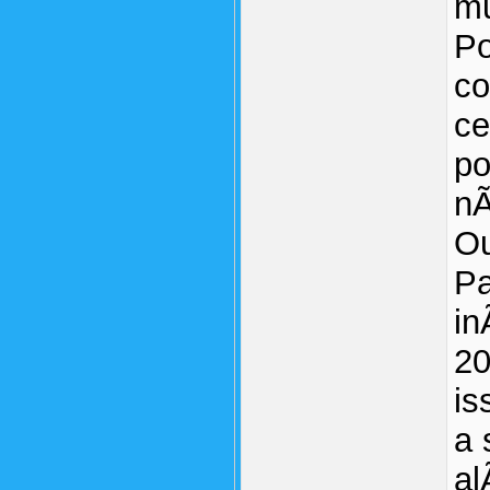
mu
Po
co
ce
po
nÃ
Ou
Pa
in
20
is
a 
al