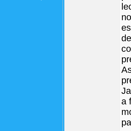
le
no
es
de
co
pr
As
pr
Ja
a 
mo
pa