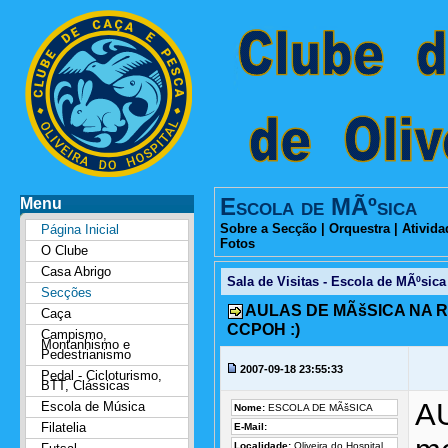
Escola de MÃºsica
Menu
Sobre a Secção
|
Orquestra
|
Ativida
Página Inicial
Fotos
O Clube
Casa Abrigo
Sala de Visitas - Escola de MÃºsica
Secções
AULAS DE MÃšSICA NA RUA
Caça
CCPOH :)
Campismo,
Montanhismo e
Pedestrianismo
2007-09-18 23:55:33
Pedal - Cicloturismo,
BTT, Clássicas
A
Escola de Música
Nome:
ESCOLA DE MÃšSICA
Filatelia
E-Mail:
Localidade:
Oliveira do Hospital