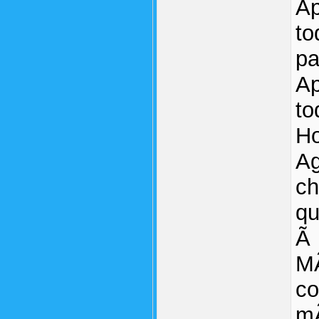
Ap
to
pa
Ap
to
Ho
Ag
ch
qu
Ã 
MÃ
co
mÃ