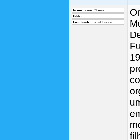
Or
Nome:
Joana Oliveira
E-Mail:
Mu
Localidade:
Estoril, Lisboa
De
Fu
19
pr
co
or
um
em
mo
fi