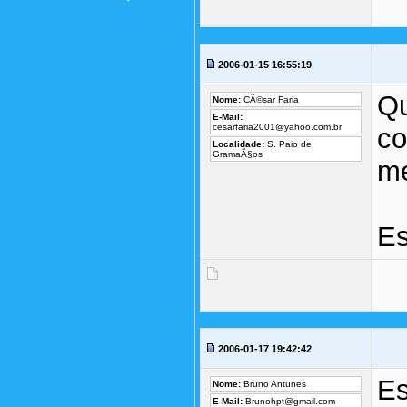
2006-01-15 16:55:19
Qu
Nome:
CÃ©sar Faria
E-Mail:
cesarfaria2001@yahoo.com.br
co
Localidade:
S. Paio de
GramaÃ§os
m
Es
2006-01-17 19:42:42
Es
Nome:
Bruno Antunes
E-Mail:
Brunohpt@gmail.com