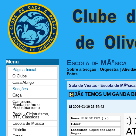
Escola de MÃºsica
Menu
Sobre a Secção
|
Orquestra
|
Ativida
Página Inicial
Fotos
O Clube
Casa Abrigo
Sala de Visitas - Escola de MÃºsica
Secções
JÃ€ TEMOS UM GANDA B
Caça
Campismo,
Montanhismo e
2006-01-10 23:54:42
Pedestrianismo
Pedal - Cicloturismo,
BTT, Clássicas
:) 
Nome:
RUPISTUDIO :) :) :)
Escola de Música
E-Mail:
A
Filatelia
Localidade:
Capital das Capas
Negras