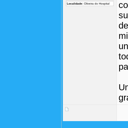
co
Localidade:
Oliveira do Hospital
su
de
mi
un
to
pa
Um
gr