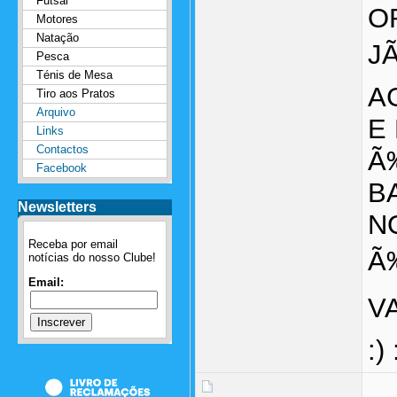
Futsal
O
Motores
Natação
J
Pesca
Ténis de Mesa
A
Tiro aos Pratos
Arquivo
E
Links
Contactos
Ã
Facebook
B
Newsletters
N
Receba por email
Ã
notícias do nosso Clube!
Email:
V
:) 