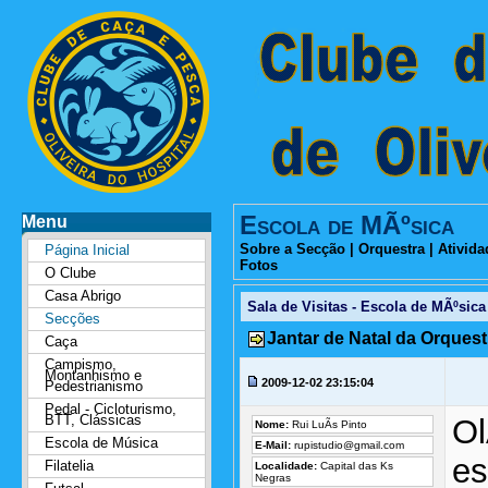
Escola de MÃºsica
Menu
Sobre a Secção
|
Orquestra
|
Ativida
Página Inicial
Fotos
O Clube
Casa Abrigo
Sala de Visitas - Escola de MÃºsica
Secções
Jantar de Natal da Orquest
Caça
Campismo,
Montanhismo e
2009-12-02 23:15:04
Pedestrianismo
Pedal - Cicloturismo,
BTT, Clássicas
Ol
Nome:
Rui LuÃ­s Pinto
Escola de Música
E-Mail:
rupistudio@gmail.com
es
Filatelia
Localidade:
Capital das Ks
Negras