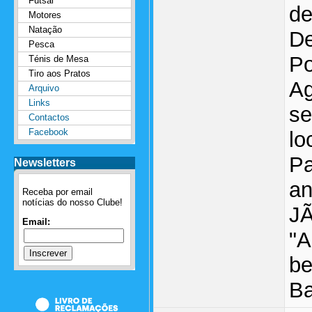
Futsal
de
Motores
Natação
De
Pesca
Po
Ténis de Mesa
Tiro aos Pratos
Ag
Arquivo
Links
se
Contactos
Facebook
lo
Pa
Newsletters
an
Receba por email
notícias do nosso Clube!
JÃ
Email:
"A
be
B