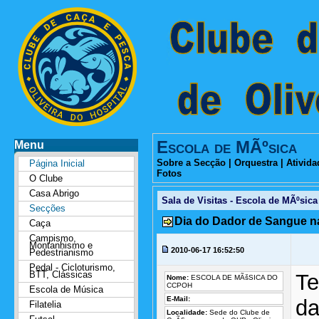
Escola de MÃºsica
Menu
Sobre a Secção
|
Orquestra
|
Ativida
Página Inicial
Fotos
O Clube
Casa Abrigo
Sala de Visitas - Escola de MÃºsica
Secções
Dia do Dador de Sangue na
Caça
Campismo,
Montanhismo e
2010-06-17 16:52:50
Pedestrianismo
Pedal - Cicloturismo,
BTT, Clássicas
Te
Nome:
ESCOLA DE MÃšSICA DO
CCPOH
Escola de Música
E-Mail:
da
Filatelia
Localidade:
Sede do Clube de