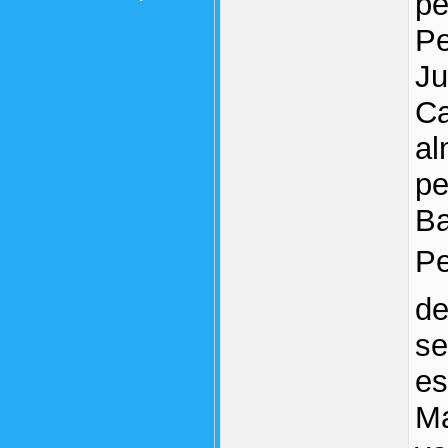
pe
Pe
Ju
Ca
al
pe
B
Pe
de
se
es
Ma