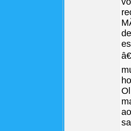
vo
re
MÃ
de
es
â€
mu
ho
Ol
ma
ao
sa