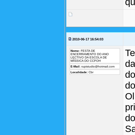
qu
2010-06-17 16:54:03
Te
Nome:
FESTA DE
ENCERRAMENTO DO ANO
LECTIVO DA ESCOLA DE
da
MÃšSICA DO CCPOH
E-Mail:
rupistudio@hotmail.com
do
Localidade:
Cbr
do
Ol
pr
do
Sa