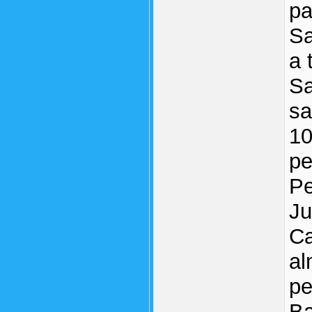
pa
Sa
a 
Sa
sa
10
pe
Pe
Ju
Ca
al
pe
B