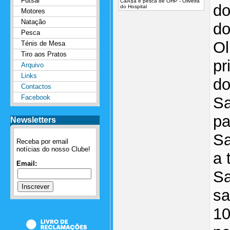
Futsal
CaÃ§a e pesca de OHP - Oliveira
do
do Hospital
Motores
Natação
do
Pesca
Ol
Ténis de Mesa
Tiro aos Pratos
pr
Arquivo
Links
do
Contactos
Facebook
Sa
pa
Newsletters
Sa
Receba por email
notícias do nosso Clube!
a 
Email:
Sa
sa
10