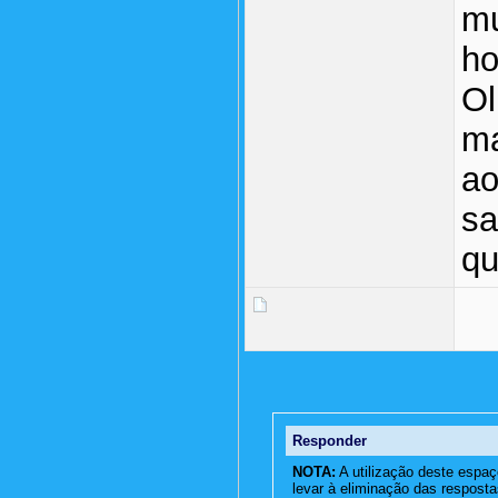
mu
ho
Ol
ma
ao
sa
qu
Responder
NOTA:
A utilização deste espaç
levar à eliminação das resposta