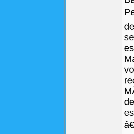
Pe
de
se
es
Ma
vo
re
MÃ
de
es
â€