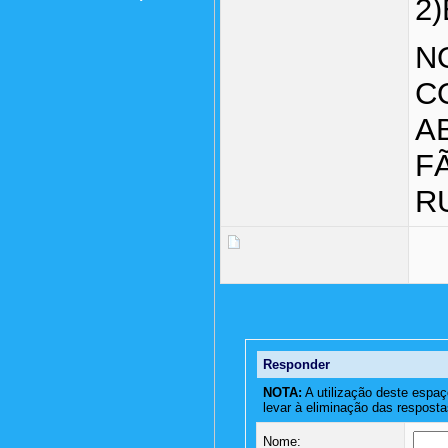
2)
N
C
A
F
R
Responder
NOTA:
A utilização deste espaç
levar à eliminação das resposta
Nome: