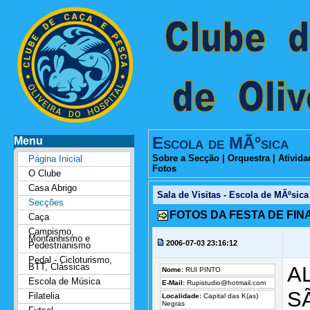
Escola de MÃºsica
Menu
Sobre a Secção
|
Orquestra
|
Ativida
Página Inicial
Fotos
O Clube
Casa Abrigo
Sala de Visitas - Escola de MÃºsica
Secções
FOTOS DA FESTA DE FIN
Caça
Campismo,
Montanhismo e
2006-07-03 23:16:12
Pedestrianismo
Pedal - Cicloturismo,
BTT, Clássicas
AL
Nome:
RUI PINTO
Escola de Música
E-Mail:
Rupistudio@hotmail.com
SÃ
Filatelia
Localidade:
Capital das K(as)
Negras