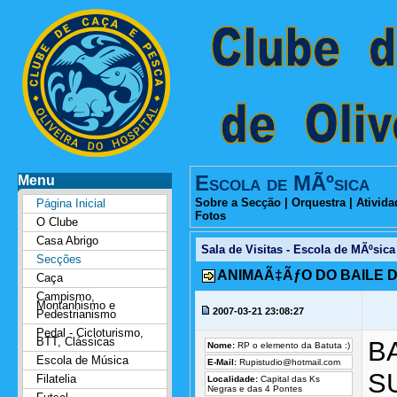
Escola de MÃºsica
Menu
Sobre a Secção
|
Orquestra
|
Ativida
Página Inicial
Fotos
O Clube
Casa Abrigo
Sala de Visitas - Escola de MÃºsica
Secções
ANIMAÃ‡ÃƒO DO BAILE 
Caça
Campismo,
Montanhismo e
2007-03-21 23:08:27
Pedestrianismo
Pedal - Cicloturismo,
BTT, Clássicas
B
Nome:
RP o elemento da Batuta :)
Escola de Música
E-Mail:
Rupistudio@hotmail.com
S
Filatelia
Localidade:
Capital das Ks
Negras e das 4 Pontes