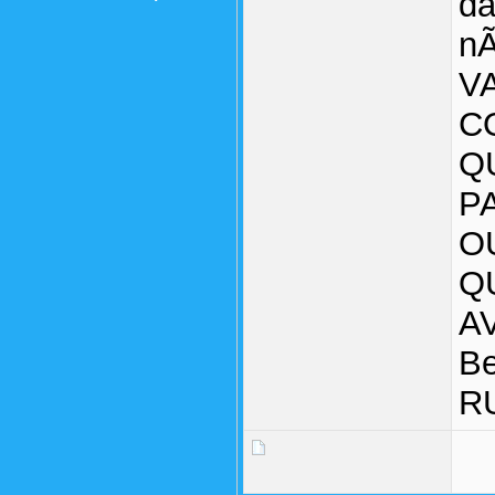
da
nÃ
V
C
Q
P
O
Q
A
Be
R