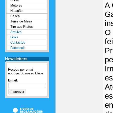
Futsal
A 
Motores
Natação
Ga
Pesca
in
Ténis de Mesa
Tiro aos Pratos
O 
Arquivo
Links
fe
Contactos
Facebook
Pr
pe
Newsletters
Ir
Receba por email
notícias do nosso Clube!
es
Email:
At
es
en