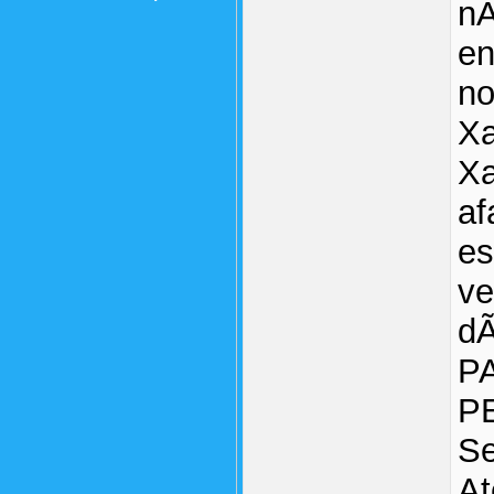
nÃ
en
no
Xa
Xa
af
es
ve
dÃ
P
P
Se
At