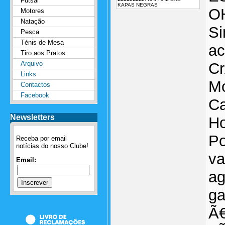
Futsal
KAPAS NEGRAS
O
Motores
Natação
Si
Pesca
Ténis de Mesa
ac
Tiro aos Pratos
Arquivo
Cr
Links
Mo
Contactos
Facebook
Ca
Newsletters
Ho
Po
Receba por email
notícias do nosso Clube!
va
Email:
ag
ga
Ã€