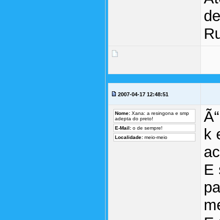
de
Ru
2007-04-17 12:48:51
Ã“
Nome:
Xana: a resingona e smp
adepta do preto!
E-Mail:
o de sempre!
k 
Localidade:
meio-meio
ac
E 
pa
me