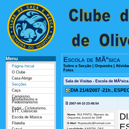
Escola de MÃºsica
Menu
Sobre a Secção
|
Orquestra
|
Ativida
Página Inicial
Fotos
O Clube
Casa Abrigo
Sala de Visitas - Escola de MÃºsica
Secções
DIA 21/4/2007 -21h., ES
Caça
Campismo,
Montanhismo e
Pedestrianismo
2007-04-10 23:48:54
Pedal - Cicloturismo,
BTT, Clássicas
DI
Nome:
RUI PINTO, Maestro da
Escola de Música
Orquestra Juvenil de OHP
Filatelia
E-Mail:
Rupistudio@hotmail.com
E
Localidade:
KAPITAL DAS