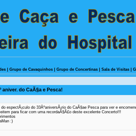
des
|
Grupo de Cavaquinhos
|
Grupo de Concertinas
|
Sala de Visitas
|
G
 aniver. do CaÃ§a e Pesca!
 do espectÃ¡culo do 33ÂºaniversÃ¡rio do CaÃ§ae Pesca para ver e encomend
eitem para ficar com uma recordaÃ§Ã£o deste excelente Concerto!!!
rimentos
aMan :)