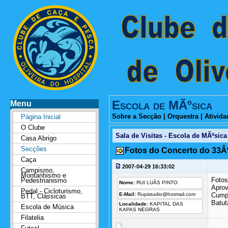
Escola de MÃºsica
Menu
Sobre a Secção
|
Orquestra
|
Ativida
Página Inicial
O Clube
Sala de Visitas - Escola de MÃºsica
Casa Abrigo
Secções
Fotos do Concerto do 33Âº
Caça
2007-04-29 16:33:02
Campismo,
Montanhismo e
Fotos
Pedestrianismo
Nome:
RUI LUÃS PINTO
Aprov
Pedal - Cicloturismo,
E-Mail:
Rupistudio@hotmail.com
Cump
BTT, Clássicas
Batut
Localidade:
KAPITAL DAS
Escola de Música
KAPAS NEGRAS
Filatelia