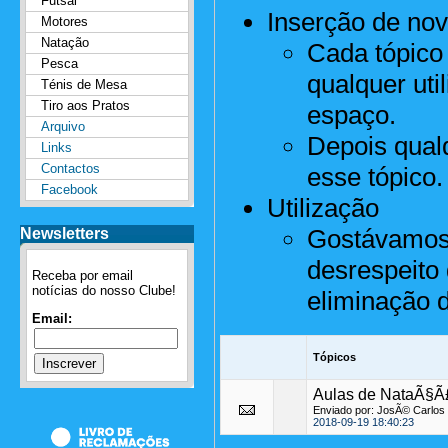
Futsal
Inserção de nov
Motores
Natação
Cada tópico
Pesca
qualquer uti
Ténis de Mesa
Tiro aos Pratos
espaço.
Arquivo
Depois qualq
Links
Contactos
esse tópico.
Facebook
Utilização
Gostávamos 
Newsletters
desrespeito 
Receba por email
notícias do nosso Clube!
eliminação d
Email:
Tópicos
Aulas de NataÃ§Ã£
Enviado por: JosÃ© Carlos O
2018-09-19 18:40:23