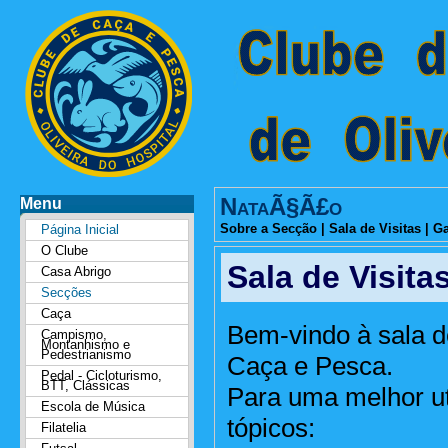
NataÃ§Ã£o
Menu
Sobre a Secção
|
Sala de Visitas
|
Ga
Página Inicial
O Clube
Sala de Visita
Casa Abrigo
Secções
Caça
Bem-vindo à sala d
Campismo,
Montanhismo e
Pedestrianismo
Caça e Pesca.
Pedal - Cicloturismo,
BTT, Clássicas
Para uma melhor ut
Escola de Música
tópicos:
Filatelia