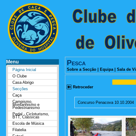
Pesca
Menu
Sobre a Secção
|
Equipa
|
Sala de Vi
Página Inicial
O Clube
Casa Abrigo
Retroceder
Secções
Caça
Campismo,
Concurso Penacova 10.10.2004
Montanhismo e
Pedestrianismo
Pedal - Cicloturismo,
BTT, Clássicas
Escola de Música
Filatelia