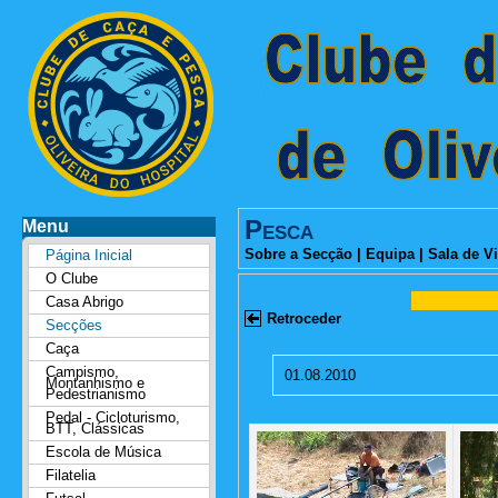
Pesca
Menu
Sobre a Secção
|
Equipa
|
Sala de Vi
Página Inicial
O Clube
Casa Abrigo
Retroceder
Secções
Caça
Campismo,
01.08.2010
Montanhismo e
Pedestrianismo
Pedal - Cicloturismo,
BTT, Clássicas
Escola de Música
Filatelia