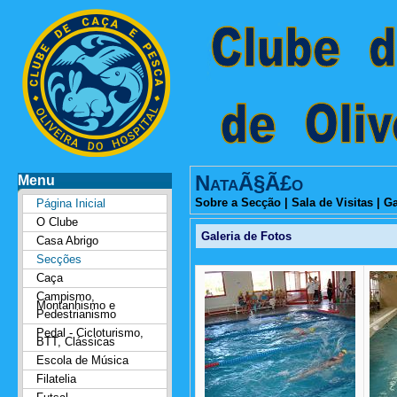
NataÃ§Ã£o
Menu
Sobre a Secção
|
Sala de Visitas
|
Ga
Página Inicial
O Clube
Galeria de Fotos
Casa Abrigo
Secções
Caça
Campismo,
Montanhismo e
Pedestrianismo
Pedal - Cicloturismo,
BTT, Clássicas
Escola de Música
Filatelia