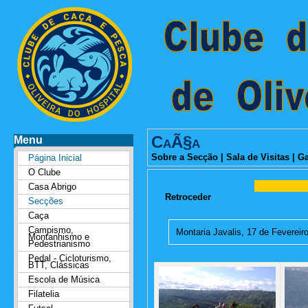
CaÃ§a
Menu
Sobre a Secção
|
Sala de Visitas
|
Ga
Página Inicial
O Clube
Casa Abrigo
Retroceder
Secções
Caça
Campismo,
Montaria Javalis, 17 de Fevereir
Montanhismo e
Pedestrianismo
Pedal - Cicloturismo,
BTT, Clássicas
Escola de Música
Filatelia