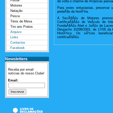
Futsal
de volta o charme de Ã©pocas passa
Motores
Para estes entusiastas, preserva
Natação
pedaÃ§o da histÃ³ria.
Pesca
A SecÃ§Ã£o de Motores promov
Ténis de Mesa
CertificaÃ§Ã£o de VeÃ­culo de In
FundaÃ§Ã£o Abel e JoÃ£o de Lacerda
Tiro aos Pratos
Despacho 10298/2001, de 17/05 da D
Arquivo
HistÃ³rico. Os sÃ³cios benefi
certificaÃ§Ã£o.
Links
Contactos
Facebook
Newsletters
Receba por email
notícias do nosso Clube!
Email: