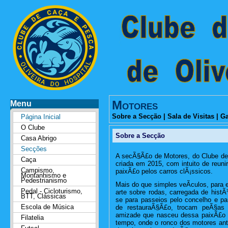
Motores
Menu
Sobre a Secção
|
Sala de Visitas
|
Ga
Página Inicial
O Clube
Sobre a Secção
Casa Abrigo
Secções
A secÃ§Ã£o de Motores, do Clube de 
Caça
criada em 2015, com intuito de reun
Campismo,
paixÃ£o pelos carros clÃ¡ssicos.
Montanhismo e
Pedestrianismo
Mais do que simples veÃ­culos, para 
Pedal - Cicloturismo,
arte sobre rodas, carregada de hist
BTT, Clássicas
se para passeios pelo concelho e pa
Escola de Música
de restauraÃ§Ã£o, trocam peÃ§as 
amizade que nasceu dessa paixÃ£o
Filatelia
tempo, onde o ronco dos motores an