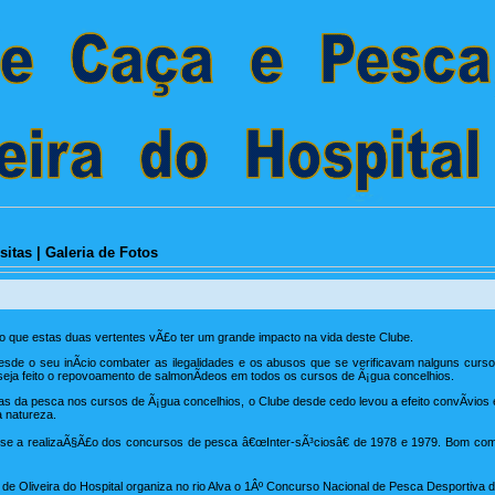
sitas
|
Galeria de Fotos
que estas duas vertentes vÃ£o ter um grande impacto na vida deste Clube.
sde o seu inÃ­cio combater as ilegalidades e os abusos que se verificavam nalguns curso
eja feito o repovoamento de salmonÃ­deos em todos os cursos de Ã¡gua concelhios.
 da pesca nos cursos de Ã¡gua concelhios, o Clube desde cedo levou a efeito convÃ­vios 
 natureza.
a-se a realizaÃ§Ã£o dos concursos de pesca â€œInter-sÃ³ciosâ€ de 1978 e 1979. Bom co
e Oliveira do Hospital organiza no rio Alva o 1Âº Concurso Nacional de Pesca Desportiva d