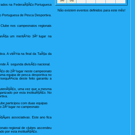
erados na FederaÃ§Ã£o Portuguesa
Não existem eventos definidos para este mês!
£o Portuguesa de Pesca Desportiva.
 Clube nos campeonatos regionais
nÃ§a um meritÃ³rio 3Âº lugar na
a. A vitÃ³ria na final da TaÃ§a da
ende Ã segunda divisÃ£o nacional.
Ã£o do 2Âº lugar neste campeonato
 uma equipa de pesca desportiva no
sequÃªncia deste feito garantiu a
manutenÃ§Ã£o, uma vez que a mesma
ganizado por esta instituiÃ§Ã£o. No
rtiva.
lube participou com duas equipas
ico 2Âº lugar no campeonato
§Ãµes associativas. Este ano fica
onato regional de clubes ascendeu
do por esta instituiÃ§Ã£o.