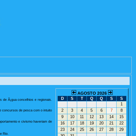
AGOSTO 2026
D
S
T
Q
Q
S
S
s de Ã¡gua concelhios e regionais.
1
2
3
4
5
6
7
8
e concursos de pesca com o intuito
9
10
11
12
13
14
15
mportamento e civismo haveriam de
16
17
18
19
20
21
22
23
24
25
26
27
28
29
e Rio.
30
31