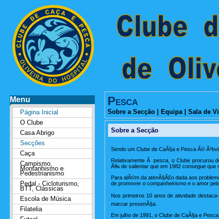
Pesca
Menu
Sobre a Secção
|
Equipa
|
Sala de Vi
Página Inicial
O Clube
Sobre a Secção
Casa Abrigo
Secções
Sendo um Clube de CaÃ§a e Pesca Ã© Ã³bvio 
Caça
Relativamente Ã pesca, o Clube procurou de
Campismo,
Ã‰ de salientar que em 1982 consegue que s
Montanhismo e
Pedestrianismo
Para alÃ©m da atenÃ§Ã£o dada aos problemas
Pedal - Cicloturismo,
de promover o companheirismo e o amor pela
BTT, Clássicas
Nos primeiros 10 anos de atividade destac
Escola de Música
marcar presenÃ§a.
Filatelia
Em julho de 1991, o Clube de CaÃ§a e Pesca d