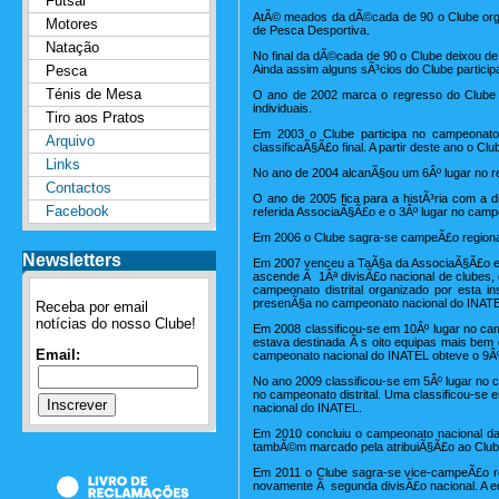
Futsal
AtÃ© meados da dÃ©cada de 90 o Clube orga
Motores
de Pesca Desportiva.
Natação
No final da dÃ©cada de 90 o Clube deixou d
Pesca
Ainda assim alguns sÃ³cios do Clube partici
Ténis de Mesa
O ano de 2002 marca o regresso do Clube Ã
individuais.
Tiro aos Pratos
Em 2003 o Clube participa no campeonato
Arquivo
classificaÃ§Ã£o final. A partir deste ano o 
Links
No ano de 2004 alcanÃ§ou um 6Âº lugar no r
Contactos
O ano de 2005 fica para a histÃ³ria com a 
Facebook
referida AssociaÃ§Ã£o e o 3Âº lugar no campe
Em 2006 o Clube sagra-se campeÃ£o regional 
Newsletters
Em 2007 venceu a TaÃ§a da AssociaÃ§Ã£o e 
ascende Ã 1Âª divisÃ£o nacional de clubes,
campeonato distrital organizado por esta i
presenÃ§a no campeonato nacional do INATEL
Receba por email
notícias do nosso Clube!
Em 2008 classificou-se em 10Âº lugar no c
estava destinada Ã s oito equipas mais bem c
Email:
campeonato nacional do INATEL obteve o 9Âº
No ano 2009 classificou-se em 5Âº lugar no 
no campeonato distrital. Uma classificou-se 
nacional do INATEL.
Em 2010 concluiu o campeonato nacional da 
tambÃ©m marcado pela atribuiÃ§Ã£o ao Clube
Em 2011 o Clube sagra-se vice-campeÃ£o reg
novamente Ã segunda divisÃ£o nacional. A equ