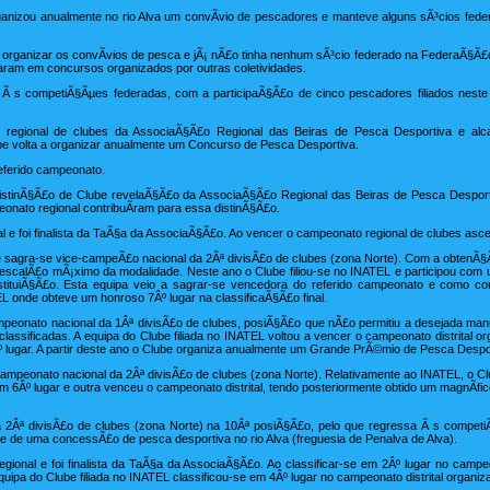
nizou anualmente no rio Alva um convÃ­vio de pescadores e manteve alguns sÃ³cios fed
e organizar os convÃ­vios de pesca e jÃ¡ nÃ£o tinha nenhum sÃ³cio federado na FederaÃ§Ã
param em concursos organizados por outras coletividades.
 s competiÃ§Ãµes federadas, com a participaÃ§Ã£o de cinco pescadores filiados neste
 regional de clubes da AssociaÃ§Ã£o Regional das Beiras de Pesca Desportiva e alca
Clube volta a organizar anualmente um Concurso de Pesca Desportiva.
eferido campeonato.
distinÃ§Ã£o de Clube revelaÃ§Ã£o da AssociaÃ§Ã£o Regional das Beiras de Pesca Desportiv
onato regional contribuÃ­ram para essa distinÃ§Ã£o.
e foi finalista da TaÃ§a da AssociaÃ§Ã£o. Ao vencer o campeonato regional de clubes asc
sagra-se vice-campeÃ£o nacional da 2Âª divisÃ£o de clubes (zona Norte). Com a obtenÃ§
 escalÃ£o mÃ¡ximo da modalidade. Neste ano o Clube filiou-se no INATEL e participou com
nstituiÃ§Ã£o. Esta equipa veio a sagrar-se vencedora do referido campeonato e como con
 onde obteve um honroso 7Âº lugar na classificaÃ§Ã£o final.
ampeonato nacional da 1Âª divisÃ£o de clubes, posiÃ§Ã£o que nÃ£o permitiu a desejada 
lassificadas. A equipa do Clube filiada no INATEL voltou a vencer o campeonato distrital or
 lugar. A partir deste ano o Clube organiza anualmente um Grande PrÃ©mio de Pesca Despo
campeonato nacional da 2Âª divisÃ£o de clubes (zona Norte). Relativamente ao INATEL, o C
em 6Âº lugar e outra venceu o campeonato distrital, tendo posteriormente obtido um magnÃ­f
2Âª divisÃ£o de clubes (zona Norte) na 10Âª posiÃ§Ã£o, pelo que regressa Ã s competiÃ
 de uma concessÃ£o de pesca desportiva no rio Alva (freguesia de Penalva de Alva).
ional e foi finalista da TaÃ§a da AssociaÃ§Ã£o. Ao classificar-se em 2Âº lugar no campe
ipa do Clube filiada no INATEL classificou-se em 4Âº lugar no campeonato distrital organiza