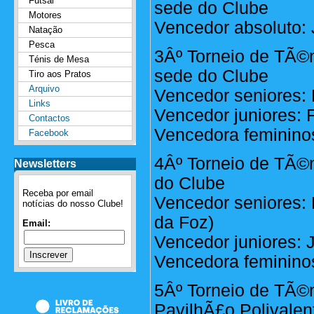
Futsal
sede do Clube
Motores
Vencedor absoluto: 
Natação
Pesca
3Âº Torneio de TÃ©n
Ténis de Mesa
sede do Clube
Tiro aos Pratos
Arquivo
Vencedor seniores: 
Links
Vencedor juniores: F
Contactos
Vencedora femininos:
Facebook
4Âº Torneio de TÃ©n
Newsletters
do Clube
Receba por email
Vencedor seniores: 
notícias do nosso Clube!
da Foz)
Email:
Vencedor juniores: 
Vencedora femininos
5Âº Torneio de TÃ©
PavilhÃ£o Polivalen