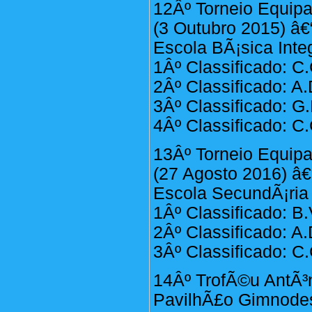
12Âº Torneio Equip
(3 Outubro 2015) â€
Escola BÃ¡sica Inte
1Âº Classificado: C.
2Âº Classificado: A
3Âº Classificado: G
4Âº Classificado: C.
13Âº Torneio Equip
(27 Agosto 2016) â€
Escola SecundÃ¡ria 
1Âº Classificado: B.
2Âº Classificado: A
3Âº Classificado: C.
14Âº TrofÃ©u AntÃ³n
PavilhÃ£o Gimnodesp