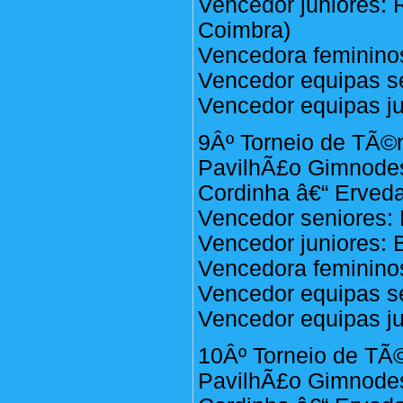
Vencedor juniores: 
Coimbra)
Vencedora femininos
Vencedor equipas se
Vencedor equipas ju
9Âº Torneio de TÃ©n
PavilhÃ£o Gimnodes
Cordinha â€“ Erveda
Vencedor seniores: P
Vencedor juniores: 
Vencedora femininos
Vencedor equipas se
Vencedor equipas ju
10Âº Torneio de TÃ©
PavilhÃ£o Gimnodes