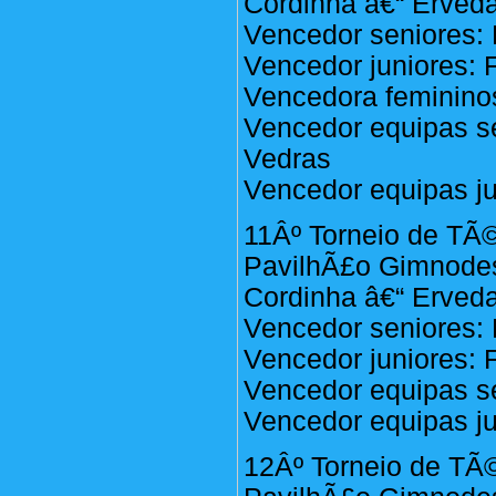
Cordinha â€“ Erveda
Vencedor seniores: 
Vencedor juniores:
Vencedora feminino
Vencedor equipas sen
Vedras
Vencedor equipas j
11Âº Torneio de TÃ©
PavilhÃ£o Gimnodes
Cordinha â€“ Erveda
Vencedor seniores: 
Vencedor juniores:
Vencedor equipas s
Vencedor equipas j
12Âº Torneio de TÃ©