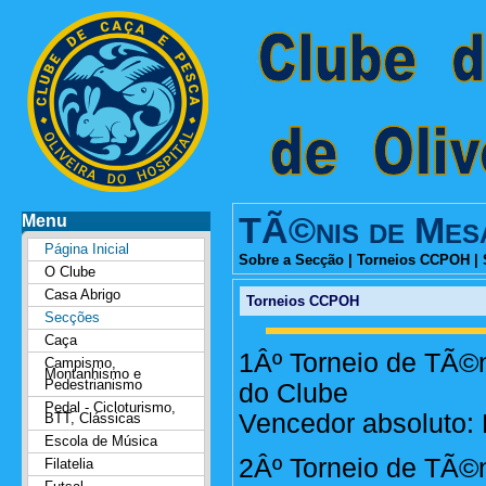
TÃ©nis de Mes
Menu
Página Inicial
Sobre a Secção
|
Torneios CCPOH
|
O Clube
Casa Abrigo
Torneios CCPOH
Secções
Caça
1Âº Torneio de TÃ©n
Campismo,
Montanhismo e
Pedestrianismo
do Clube
Pedal - Cicloturismo,
Vencedor absoluto: 
BTT, Clássicas
Escola de Música
2Âº Torneio de TÃ©
Filatelia