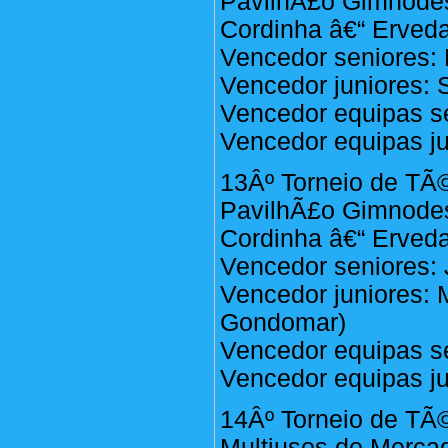
PavilhÃ£o Gimnodes
Cordinha â€“ Erveda
Vencedor seniores: 
Vencedor juniores: 
Vencedor equipas se
Vencedor equipas ju
13Âº Torneio de TÃ©
PavilhÃ£o Gimnodes
Cordinha â€“ Erveda
Vencedor seniores: 
Vencedor juniores: 
Gondomar)
Vencedor equipas se
Vencedor equipas ju
14Âº Torneio de TÃ©
Multiusos do Mercad