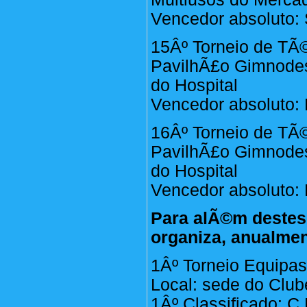
Vencedor absoluto: 
15Âº Torneio de TÃ©
PavilhÃ£o Gimnodesp
do Hospital
Vencedor absoluto:
16Âº Torneio de TÃ©
PavilhÃ£o Gimnodesp
do Hospital
Vencedor absoluto:
Para alÃ©m destes
organiza, anualmen
1Âº Torneio Equipa
Local: sede do Club
1Âº Classificado: C