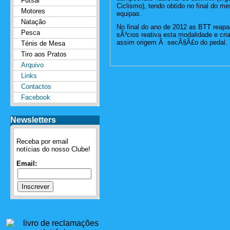
Futsal
Ciclismo), tendo obtido no final do 
Motores
equipas.
Natação
No final do ano de 2012 as BTT reap
Pesca
sÃ³cios reativa esta modalidade e cri
assim origem Ã secÃ§Ã£o do pedal.
Ténis de Mesa
Tiro aos Pratos
Arquivo
Links
Contactos
Facebook
Newsletters
Receba por email
notícias do nosso Clube!
Email: