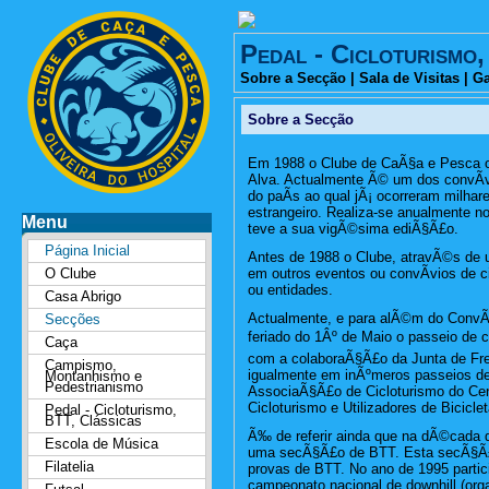
Pedal - Cicloturismo
Sobre a Secção
|
Sala de Visitas
|
Ga
Sobre a Secção
Em 1988 o Clube de CaÃ§a e Pesca or
Alva. Actualmente Ã© um dos convÃ­v
do paÃ­s ao qual jÃ¡ ocorreram milhare
estrangeiro. Realiza-se anualmente 
Menu
teve a sua vigÃ©sima ediÃ§Ã£o.
Página Inicial
Antes de 1988 o Clube, atravÃ©s de um
O Clube
em outros eventos ou convÃ­vios de c
ou entidades.
Casa Abrigo
Actualmente, e para alÃ©m do ConvÃ­v
Secções
feriado do 1Âº de Maio o passeio de 
Caça
com a colaboraÃ§Ã£o da Junta de Fre
Campismo,
igualmente em inÃºmeros passeios de c
Montanhismo e
Pedestrianismo
AssociaÃ§Ã£o de Cicloturismo do Ce
Cicloturismo e Utilizadores de Bicicl
Pedal - Cicloturismo,
BTT, Clássicas
Ã‰ de referir ainda que na dÃ©cada 
Escola de Música
uma secÃ§Ã£o de BTT. Esta secÃ§Ã£o
Filatelia
provas de BTT. No ano de 1995 partic
campeonato nacional de downhill (or