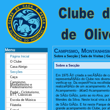
Campismo, Montanhism
Menu
Sobre a Secção
|
Sala de Visitas
|
Ga
Página Inicial
O Clube
Sobre a Secção
Casa Abrigo
Secções
Em 1975 Ã© criada a secÃ§Ã£o de c
Caça
representaÃ§Ã£o do Clube nos diver
Campismo,
verificar-se. Da experiÃªncia recolhid
Montanhismo e
realizaÃ§Ã£o de um acampamento. As
Pedestrianismo
Acampamento - â€œO Acampamento da
Pedal - Cicloturismo,
BTT, Clássicas
de SÃ£o GiÃ£o, junto ao rio Alva, por
Mendes da Silva. Neste local viria a
Escola de Música
de SÃ£o GiÃ£o. E foi neste Parque d
Filatelia
grande acampamento do Clube, por a