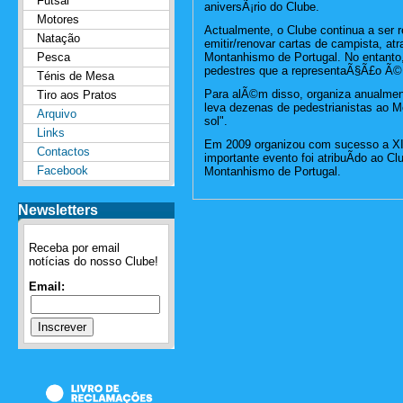
Futsal
aniversÃ¡rio do Clube.
Motores
Actualmente, o Clube continua a ser
Natação
emitir/renovar cartas de campista, 
Pesca
Montanhismo de Portugal. No entant
pedestres que a representaÃ§Ã£o Ã© m
Ténis de Mesa
Para alÃ©m disso, organiza anualme
Tiro aos Pratos
leva dezenas de pedestrianistas ao M
Arquivo
sol".
Links
Em 2009 organizou com sucesso a XI
Contactos
importante evento foi atribuÃ­do ao 
Facebook
Montanhismo de Portugal.
Newsletters
Receba por email
notícias do nosso Clube!
Email: