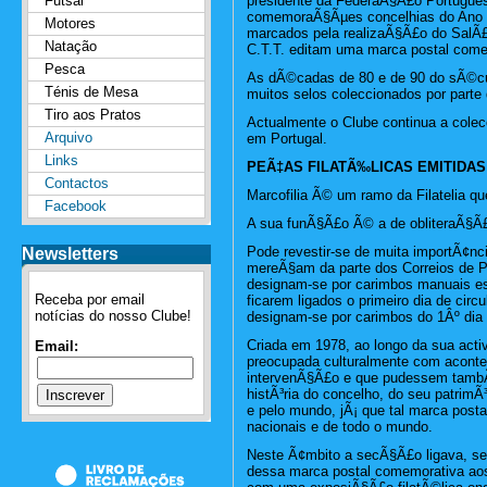
Futsal
presidente da FederaÃ§Ã£o Portuguesa
comemoraÃ§Ãµes concelhias do Ano 
Motores
marcados pela realizaÃ§Ã£o do SalÃ£
Natação
C.T.T. editam uma marca postal comem
Pesca
As dÃ©cadas de 80 e de 90 do sÃ©c
Ténis de Mesa
muitos selos coleccionados por parte
Tiro aos Pratos
Actualmente o Clube continua a colec
Arquivo
em Portugal.
Links
PEÃ‡AS FILATÃ‰LICAS EMITIDAS
Contactos
Marcofilia Ã© um ramo da Filatelia q
Facebook
A sua funÃ§Ã£o Ã© a de obliteraÃ§Ã
Pode revestir-se de muita importÃ¢nc
Newsletters
mereÃ§am da parte dos Correios de P
designam-se por carimbos manuais e
Receba por email
ficarem ligados o primeiro dia de circ
notícias do nosso Clube!
designam-se por carimbos do 1Âº dia
Criada em 1978, ao longo da sua act
Email:
preocupada culturalmente com acon
intervenÃ§Ã£o e que pudessem tamb
histÃ³ria do concelho, do seu patrimÃ³
e pelo mundo, jÃ¡ que tal marca posta
nacionais e de todo o mundo.
Neste Ã¢mbito a secÃ§Ã£o ligava, se
dessa marca postal comemorativa aos