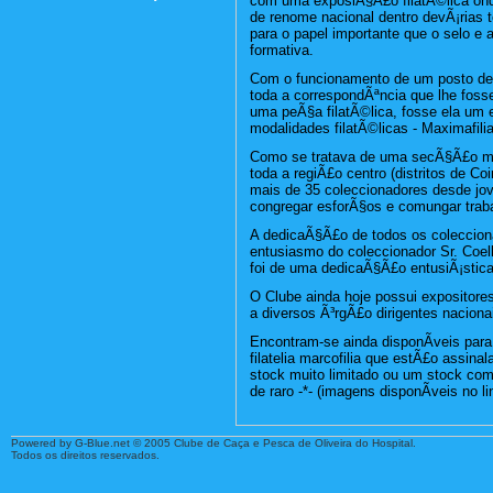
com uma exposiÃ§Ã£o filatÃ©lica on
de renome nacional dentro devÃ¡rias 
para o papel importante que o selo e a
formativa.
Com o funcionamento de um posto de c
toda a correspondÃªncia que lhe foss
uma peÃ§a filatÃ©lica, fosse ela um e
modalidades filatÃ©licas - Maximafilia
Como se tratava de uma secÃ§Ã£o mui
toda a regiÃ£o centro (distritos de C
mais de 35 coleccionadores desde jov
congregar esforÃ§os e comungar trab
A dedicaÃ§Ã£o de todos os coleccion
entusiasmo do coleccionador Sr. Coel
foi de uma dedicaÃ§Ã£o entusiÃ¡stica
O Clube ainda hoje possui expositore
a diversos Ã³rgÃ£o dirigentes nacionais
Encontram-se ainda disponÃ­veis pa
filatelia marcofilia que estÃ£o assina
stock muito limitado ou um stock com
de raro -*- (imagens disponÃ­veis no li
Powered by G-Blue.net © 2005 Clube de Caça e Pesca de Oliveira do Hospital.
Todos os direitos reservados.