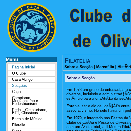
Filatelia
Menu
Sobre a Secção
|
Marcofilia
|
HistÃ³r
Página Inicial
O Clube
Sobre a Secção
Casa Abrigo
Secções
Em 1978 um grupo de entusiastas e c
Caça
diversos, incluindo a administraÃ§Ã£o
Campismo,
estÃ­mulo para a criaÃ§Ã£o da secÃ§Ã£
Montanhismo e
Pedestrianismo
Esta vai ser o elo de ligaÃ§Ã£o entre 
Pedal - Cicloturismo,
associativismo. No selo havia um ped
BTT, Clássicas
Em 1979, e integrado nas Festas da Vi
Escola de Música
Clube de CaÃ§a e Pesca de Oliveira do
Filatelia
com um Ãªxito total, a II Mostra Fila